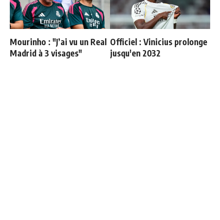
Mourinho : "J’ai vu un Real
Officiel : Vinicius prolonge
Madrid à 3 visages"
jusqu'en 2032
"Une immense déception" :
Mourinho : "Bernardo est
Mbappé vide son sac après
revenu moins bien
l'élimination des Bleus
physiquement, il doit