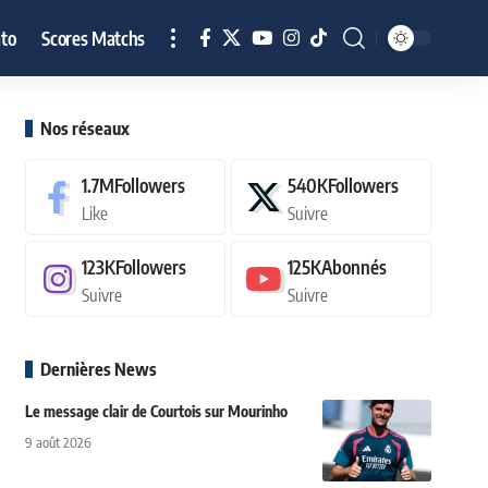
to
Scores Matchs
Nos réseaux
1.7M
Followers
540K
Followers
Like
Suivre
123K
Followers
125K
Abonnés
Suivre
Suivre
Dernières News
Le message clair de Courtois sur Mourinho
9 août 2026