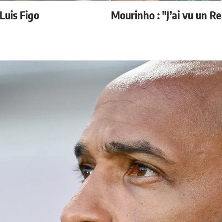
 Luis Figo
Mourinho : "J’ai vu un R