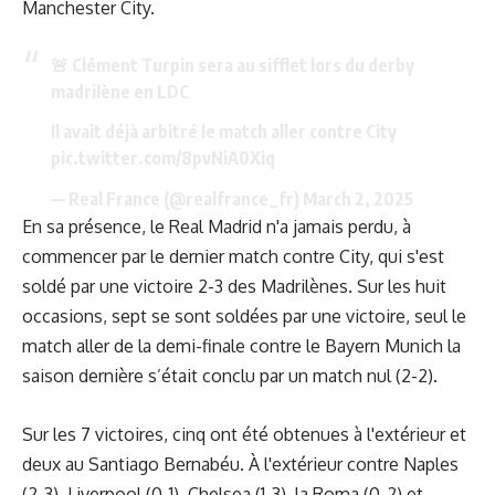
Manchester City.
🚨 Clément Turpin sera au sifflet lors du derby
madrilène en LDC
Il avait déjà arbitré le match aller contre City
pic.twitter.com/8pvNiA0Xiq
— Real France (@realfrance_fr)
March 2, 2025
En sa présence, le Real Madrid n'a jamais perdu, à
commencer par le dernier match contre City, qui s'est
soldé par une victoire 2-3 des Madrilènes. Sur les huit
occasions, sept se sont soldées par une victoire, seul le
match aller de la demi-finale contre le Bayern Munich la
saison dernière s’était conclu par un match nul (2-2).
Sur les 7 victoires, cinq ont été obtenues à l'extérieur et
deux au Santiago Bernabéu. À l'extérieur contre Naples
(2-3), Liverpool (0-1), Chelsea (1-3), la Roma (0-2) et