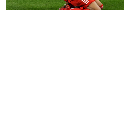
Communiqué officiel du Real Madrid sur Michael Olise
Vinicius ajoute une nouvelle condition à sa
prolongation de contrat