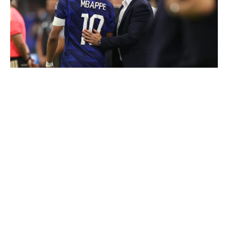
"Une immense déception" : Mbappé vide son sac après
l'élimination des Bleus