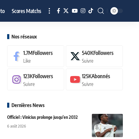
to
Scores Matchs
Nos réseaux
1.7M
Followers
540K
Followers
Like
Suivre
123K
Followers
125K
Abonnés
Suivre
Suivre
Dernières News
Officiel : Vinicius prolonge jusqu'en 2032
6 août 2026