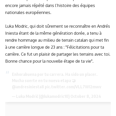
encore jamais répété dans l’histoire des équipes
nationales européennes.
Luka Modric, qui doit sûrement se reconnaître en Andrés
Iniesta étant de la même génération dorée, a tenu à
rendre hommage au milieu de terrain catalan qui met fin
à une carrière longue de 23 ans : "Félicitations pour ta
carrière. Ce fut un plaisir de partager les terrains avec toi.
Bonne chance pour la nouvelle étape de ta vie".
Enhorabuena por tu carrera. Ha sido un placer.
Mucha suerte en tu nueva etapa 🤝
@andresiniesta8
pic.twitter.com/VLL7WI2mwv
— Luka Modrić (@lukamodric10)
October 8, 2024