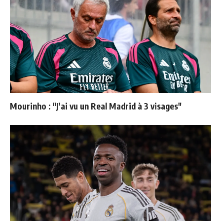
Mourinho : "J’ai vu un Real Madrid à 3 visages"