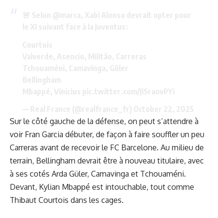
🚨 Selon
@marca
, Xabi Alonso devrait opter pour
le XI suivant face à la Juventus:
Courtois
Valverde, Asencio, Militão, Carreras
Tchouaméni, Camavinga, Güler
Bellingham
Mbappé, Vinicius
pic.twitter.com/JiSraovPYi
— Real France (@realfrance_fr)
October 22, 2025
Sur le côté gauche de la défense, on peut s’attendre à
voir Fran Garcia débuter, de façon à faire souffler un peu
Carreras avant de recevoir le FC Barcelone. Au milieu de
terrain, Bellingham devrait être à nouveau titulaire, avec
à ses cotés Arda Güler, Camavinga et Tchouaméni.
Devant, Kylian Mbappé est intouchable, tout comme
Thibaut Courtois dans les cages.