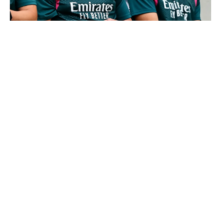
Mourinho : "J’ai vu un Real Madrid à 3 visages"
Le message clair de Courtois sur Mourinho