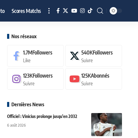
to
Scores Matchs
Nos réseaux
1.7M
Followers
540K
Followers
Like
Suivre
123K
Followers
125K
Abonnés
Suivre
Suivre
Dernières News
Officiel : Vinicius prolonge jusqu'en 2032
6 août 2026