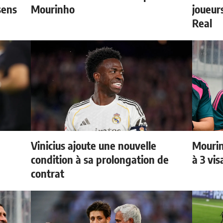
sens
Mourinho
joueurs
Real
Vinicius ajoute une nouvelle
Mourin
condition à sa prolongation de
à 3 vi
contrat