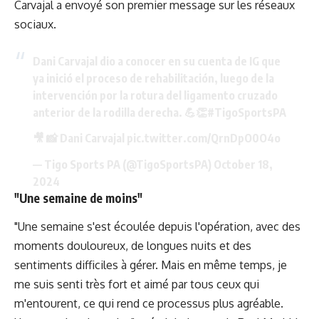
Carvajal a envoyé son premier message sur les réseaux
sociaux.
Dani Carvajal dio a conocer en su cuenta de IG que
ya inició el proceso de rehabilitación, luego de la
intervención por la rotura del ligamento cruzado
anterior de la rodilla derecha. 💪👏
#TigoSportsPA
🎥 📸 Dani Carvajal
pic.twitter.com/QrnDpO0O4o
— Tigo Sports PA (@TigoSportsPA)
October 18,
2024
"Une semaine de moins"
"Une semaine s'est écoulée depuis l'opération, avec des
moments douloureux, de longues nuits et des
sentiments difficiles à gérer. Mais en même temps, je
me suis senti très fort et aimé par tous ceux qui
m'entourent, ce qui rend ce processus plus agréable.