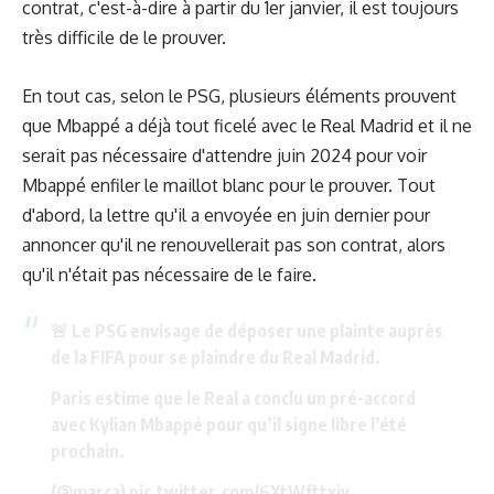
contrat, c'est-à-dire à partir du 1er janvier, il est toujours
très difficile de le prouver.
En tout cas, selon le PSG, plusieurs éléments prouvent
que Mbappé a déjà tout ficelé avec le Real Madrid et il ne
serait pas nécessaire d'attendre juin 2024 pour voir
Mbappé enfiler le maillot blanc pour le prouver. Tout
d'abord, la lettre qu'il a envoyée en juin dernier pour
annoncer qu'il ne renouvellerait pas son contrat, alors
qu'il n'était pas nécessaire de le faire.
🚨 Le PSG envisage de déposer une plainte auprès
de la FIFA pour se plaindre du Real Madrid.
Paris estime que le Real a conclu un pré-accord
avec Kylian Mbappé pour qu’il signe libre l’été
prochain.
(
@marca
)
pic.twitter.com/6XtWfttxiv