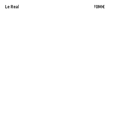
Le Real Madrid tient son prochain gros coup à 70M€
Mourinho : "J’ai vu un Real Madrid à 3 visages"