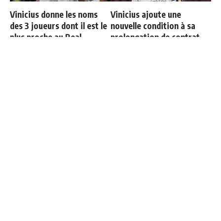
Vinicius donne les noms
Vinicius ajoute une
des 3 joueurs dont il est le
nouvelle condition à sa
plus proche au Real
prolongation de contrat
Officiel : Carlos Espi signe
Le onze probable du Real
au Real Madrid
Madrid face à la Fiorentina