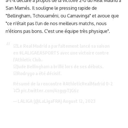
a-t-il déclaré à propos de la victoire 2-0 du Real Madrid à
San Mamés. Il souligne le pressing rapide de
"Bellingham, Tchouaméni, ou Camavinga" et avoue que
"ce n'était pas l'un de nos meilleurs matchs, nous
n'étions pas bons. C'est une équipe très physique".
☑Le Real Madrid a parfaitement lancé sa saison
en
#LALIGAEASPORTS
avec une victoire contre
l'Athletic Club.
☑Jude Bellingham a brillé lors de ses débuts.
☑Rodrygo a été décisif.
Résumé de la rencontre
#AthleticRealMadrid
0-2
⤵📺
pic.twitter.com/4zgypTJG6z
— LALIGA (@LaLigaFRA)
August 12, 2023