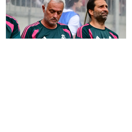
Mourinho : "J’ai vu un Real Madrid à 3 visages"