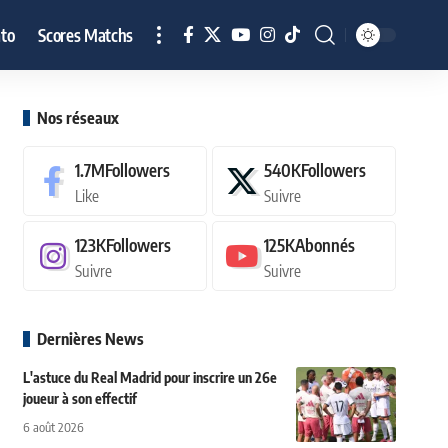
to
Scores Matchs
Nos réseaux
1.7M
Followers
540K
Followers
Like
Suivre
123K
Followers
125K
Abonnés
Suivre
Suivre
Dernières News
L'astuce du Real Madrid pour inscrire un 26e
joueur à son effectif
6 août 2026