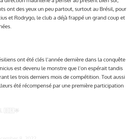
la direction madrilène à penser au présent bien sûr,
ants ont des yeux un peu partout, surtout au Brésil, pour
ius et Rodrygo, le club a déjà frappé un grand coup et
nées.
iliens ont été clés l'année dernière dans la conquête
nicius est devenu le monstre que l'on espérait tandis
urant les trois derniers mois de compétition. Tout aussi
illeurs été récompensé par une première participation
i
. 🇧🇷🌟
cember 8, 2022