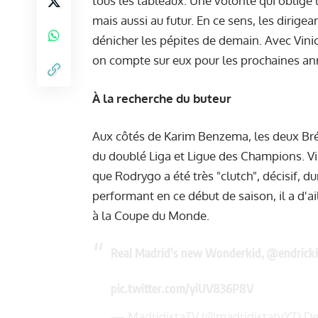
tous les tableaux. Une volonté qui oblige 
mais aussi au futur. En ce sens, les dirige
dénicher les pépites de demain. Avec Vinic
on compte sur eux pour les prochaines an
À la recherche du buteur
Aux côtés de Karim Benzema, les deux Brés
du doublé Liga et Ligue des Champions. Vi
que Rodrygo a été très "clutch", décisif, d
performant en ce début de saison, il a d'a
à la Coupe du Monde.
Real Madrid's new Wonderkid,
@endricki
pic.twitter.com/yiUV836P8V
— MadridistaTV (@madridistatvYT)
De