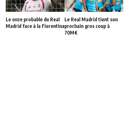
Le onze probable du Real
Le Real Madrid tient son
Madrid face à la Fiorentina
prochain gros coup à
70M€
"Une immense déception" :
3 nouveaux renforts pour
Mbappé vide son sac après
Mourinho
l'élimination des Bleus