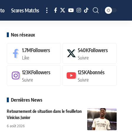
to
Scores Matchs
Nos réseaux
1.7M
Followers
540K
Followers
Like
Suivre
123K
Followers
125K
Abonnés
Suivre
Suivre
Dernières News
Retournement de situation dans le feuilleton
Vinicius Junior
6 août 2026