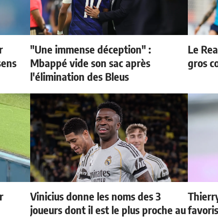
r
"Une immense déception" :
Le Rea
sens
Mbappé vide son sac après
gros c
l'élimination des Bleus
r
Vinicius donne les noms des 3
Thierr
joueurs dont il est le plus proche au
favori