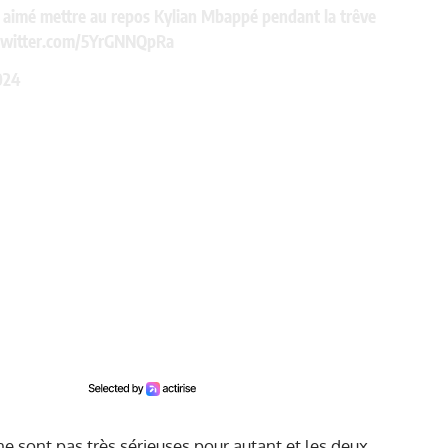
t aimé mettre au repos Kylian Mbappé pendant la trêve
.twitter.com/5YrGNNQpRa
024
e sont pas très sérieuses pour autant et les deux