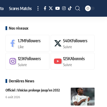
to
Scores Matchs
Nos réseaux
1.7M
Followers
540K
Followers
Like
Suivre
123K
Followers
125K
Abonnés
Suivre
Suivre
Dernières News
Officiel : Vinicius prolonge jusqu'en 2032
6 août 2026