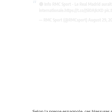
🔴 Info RMC Sport - Le Real Madrid aurai
internationale.
https://t.co/JSl0AJlcKD
pic
— RMC Sport (@RMCsport)
August 29, 2
Selon la presse espagnole, ces blessures n