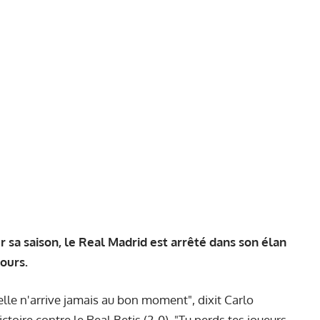
r sa saison, le Real Madrid est arrêté dans son élan
ours.
lle n'arrive jamais au bon moment", dixit Carlo
ctoire contre le Real Betis (2-0). "Tu perds tes joueurs