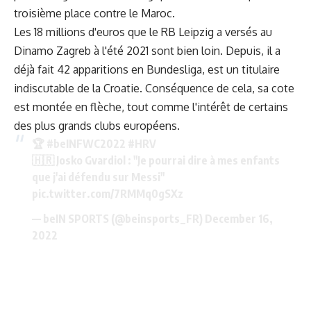
troisième place contre le Maroc.
Les 18 millions d'euros que le RB Leipzig a versés au
Dinamo Zagreb à l'été 2021 sont bien loin. Depuis, il a
déjà fait 42 apparitions en Bundesliga, est un titulaire
indiscutable de la Croatie. Conséquence de cela, sa cote
est montée en flèche, tout comme l'intérêt de certains
des plus grands clubs européens.
🏆
#beINFWC2022
#HRV
🇭🇷 Josko Gvardiol : "Je pourrai dire à mes enfants
que j'ai défendu sur Messi"
pic.twitter.com/7RMMq0gSXz
— beIN SPORTS (@beinsports_FR)
December 16,
2022