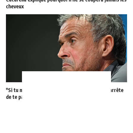
cheveux
"Si tu mets le maillot du Real Madrid un jour, j'arrête
de te parler"