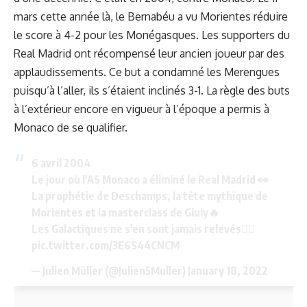
mars cette année là, le Bernabéu a vu Morientes réduire
le score à 4-2 pour les Monégasques. Les supporters du
Real Madrid ont récompensé leur ancien joueur par des
applaudissements. Ce but a condamné les Merengues
puisqu’à l’aller, ils s’étaient inclinés 3-1. La règle des buts
à l’extérieur encore en vigueur à l’époque a permis à
Monaco de se qualifier.
6 avril 2004
Le jour où l'AS Monaco a éliminé le Real Madrid 👀
La prophétie de Deschamps, la tête mythique de
Morientes et la masterclass de Giuly🔥
Les Galactiques ne s'en sont jamais relevés🤷‍♂️
pic.twitter.com/3E6S44CNCM
— Julien Müller (@Julien5Muller)
January 18, 2022