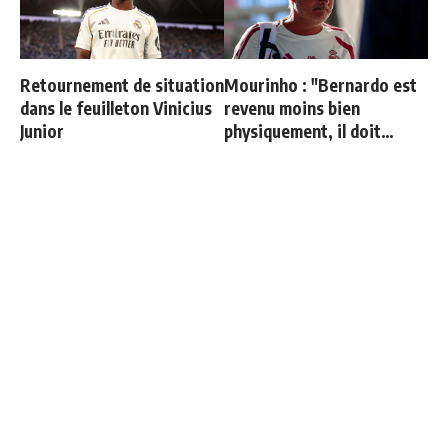
Retournement de situation
Mourinho : "Bernardo est
dans le feuilleton Vinicius
revenu moins bien
Junior
physiquement, il doit
progresser"
Les 4 nouvelles règles de
Vinicius Junior : les 10M€
José Mourinho
de la discorde