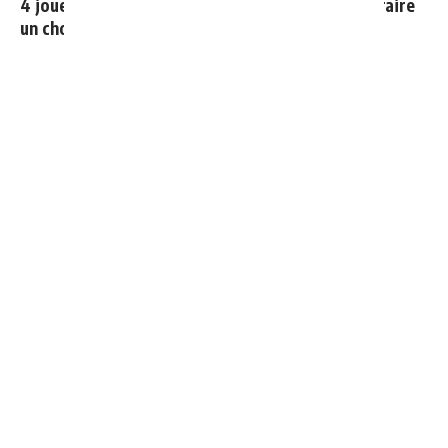
4 joueurs, une seule place : Mourinho va devoir faire
un choix
Le Real Madrid officialise 2 départs