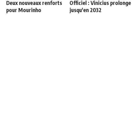
Deux nouveaux renforts
Officiel : Vinicius prolonge
pour Mourinho
jusqu'en 2032
Retournement de situation
Le onze probable du Real
dans le feuilleton Vinicius
Madrid face à la Fiorentina
Junior