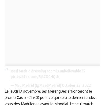
Real Madrid dressing room is unbelievable 🤍
pic.twitter.com/BjkCOCHQth
— Mad Madrid (@MaadMadrid)
October 25, 2022
Le jeudi 10 novembre, les Merengues affronteront le
promu
Cadiz
(21h30) pour ce qui sera le dernier rendez-
vous des Madrilènes avant le Mondial. Le seul match