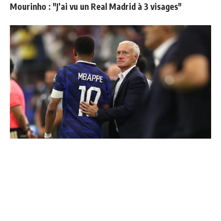
Mourinho : "J’ai vu un Real Madrid à 3 visages"
"Une immense déception" : Mbappé vide son sac après
l'élimination des Bleus