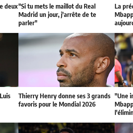
de deux
"Si tu mets le maillot du Real
La préd
Madrid un jour, j'arrête de te
Mbappé
parler"
aujour
 Luis
Thierry Henry donne ses 3 grands
"Une i
favoris pour le Mondial 2026
Mbappé
l'élimi