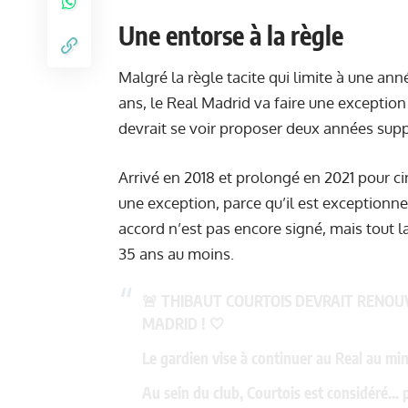
Une entorse à la règle
Malgré la règle tacite qui limite à une an
ans, le Real Madrid va faire une exception
devrait se voir proposer deux années suppl
Arrivé en 2018 et prolongé en 2021 pour cin
une exception, parce qu’il est exceptionne
accord n’est pas encore signé, mais tout l
35 ans au moins.
🚨 THIBAUT COURTOIS DEVRAIT RENOU
MADRID ! 🤍
Le gardien vise à continuer au Real au mi
Au sein du club, Courtois est considéré…