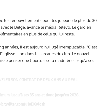
née les renouvellements pour les joueurs de plus de 30
 avec le Belge, avance le média Relevo. Le gardien
émentaires en plus de celle qui lui reste.
q années, il est aujourd'hui jugé irremplaçable. "C’est
l", glisse-t-on dans les arcanes du club. Le nouvel
aisse penser que Courtois sera madrilène jusqu’à ses
VELER SON CONTRAT DE DEUX ANS AU REAL
nimum jusqu’à ses 35 ans et donc jusqu’en 2028.
pic.twitter.com/u1oDXvtosh