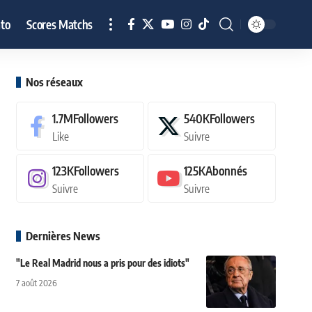
to
Scores Matchs
Nos réseaux
1.7M
Followers
540K
Followers
Like
Suivre
123K
Followers
125K
Abonnés
Suivre
Suivre
Dernières News
"Le Real Madrid nous a pris pour des idiots"
7 août 2026