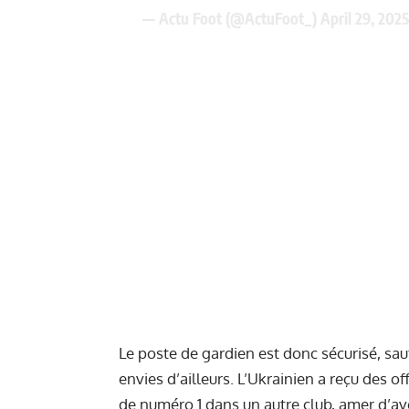
— Actu Foot (@ActuFoot_)
April 29, 2025
Le poste de gardien est donc sécurisé, sa
envies d’ailleurs. L’Ukrainien
a reçu des of
de numéro 1 dans un autre club, amer d’avo