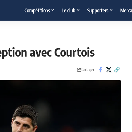
Compétitions
Le club
Supporters
Merca
eption avec Courtois
Partager