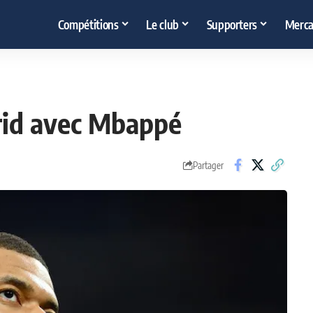
Compétitions
Le club
Supporters
Merca
drid avec Mbappé
Partager