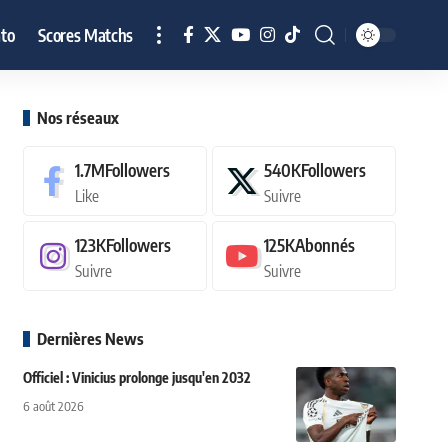
to
Scores Matchs
Nos réseaux
1.7M
Followers
540K
Followers
Like
Suivre
123K
Followers
125K
Abonnés
Suivre
Suivre
Dernières News
Officiel : Vinicius prolonge jusqu'en 2032
6 août 2026