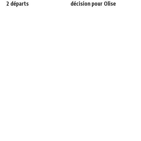
2 départs
décision pour Olise
Vinicius ajoute une
3 nouveaux renforts pour
nouvelle condition à sa
Mourinho
prolongation de contrat