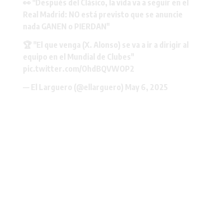
👀 "Después del Clásico, la vida va a seguir en el
Real Madrid: NO está previsto que se anuncie
nada GANEN o PIERDAN"
🏆 "El que venga (X. Alonso) se va a ir a dirigir al
equipo en el Mundial de Clubes"
pic.twitter.com/OhdBQVWOP2
— El Larguero (@ellarguero)
May 6, 2025