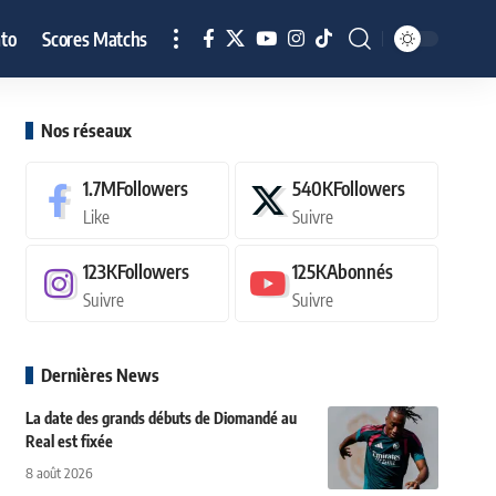
to
Scores Matchs
Nos réseaux
1.7M
Followers
540K
Followers
Like
Suivre
123K
Followers
125K
Abonnés
Suivre
Suivre
Dernières News
La date des grands débuts de Diomandé au
Real est fixée
8 août 2026