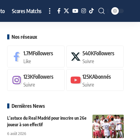
to
Scores Matchs
Nos réseaux
1.7M
Followers
540K
Followers
Like
Suivre
123K
Followers
125K
Abonnés
Suivre
Suivre
Dernières News
L'astuce du Real Madrid pour inscrire un 26e
joueur à son effectif
6 août 2026