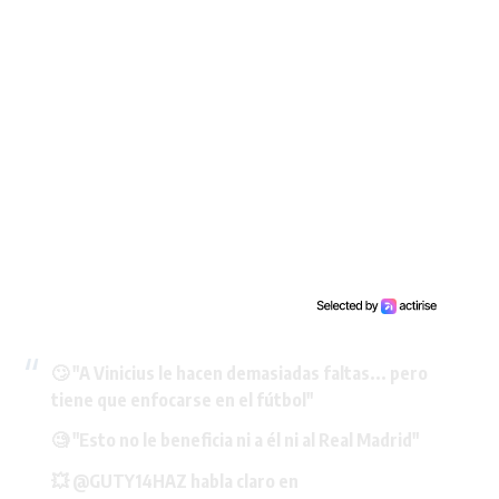
🙄 "A Vinicius le hacen demasiadas faltas... pero
tiene que enfocarse en el fútbol"
🧐 "Esto no le beneficia ni a él ni al Real Madrid"
💥
@GUTY14HAZ
habla claro en