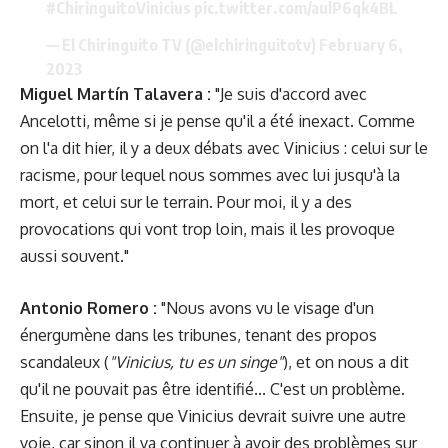
#ChiringuitoVinicius
pic.twitter.com/aulP6qk4BL
— El Chiringuito TV (@elchiringuitotv)
February 6,
2023
Miguel Martín Talavera :
"Je suis d'accord avec
Ancelotti, même si je pense qu'il a été inexact. Comme
on l'a dit hier, il y a deux débats avec Vinicius : celui sur le
racisme, pour lequel nous sommes avec lui jusqu'à la
mort, et celui sur le terrain. Pour moi, il y a des
provocations qui vont trop loin, mais il les provoque
aussi souvent."
Antonio Romero :
"Nous avons vu le visage d'un
énergumène dans les tribunes, tenant des propos
scandaleux (
"Vinicius, tu es un singe"
), et on nous a dit
qu'il ne pouvait pas être identifié... C'est un problème.
Ensuite, je pense que Vinicius devrait suivre une autre
voie, car sinon il va continuer à avoir des problèmes sur