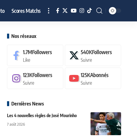
to
Scores Matchs
Nos réseaux
1.7M
Followers
540K
Followers
Like
Suivre
123K
Followers
125K
Abonnés
Suivre
Suivre
Dernières News
Les 4 nouvelles règles de José Mourinho
7 août 2026