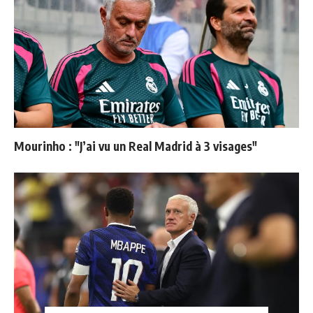
Mourinho : "J’ai vu un Real Madrid à 3 visages"