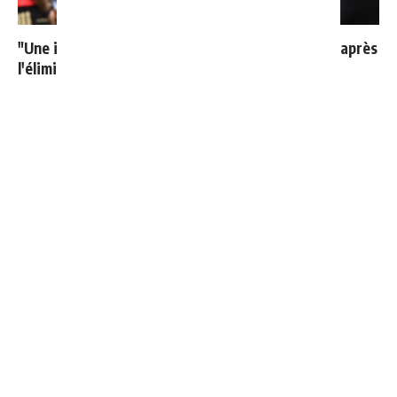
"Une immense déception" : Mbappé vide son sac après
l'élimination des Bleus
Vinicius donne les noms des 3 joueurs dont il est le
plus proche au Real