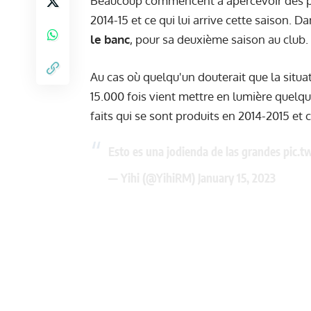
Beaucoup commencent à apercevoir des par
2014-15 et ce qui lui arrive cette saison. Da
le banc
, pour sa deuxième saison au club.
Au cas où quelqu'un douterait que la situa
15.000 fois vient mettre en lumière quel
faits qui se sont produits en 2014-2015 e
Esto es una jodienda de las grandes
pic.t
— Yihi (@YihiRM)
January 15, 2023