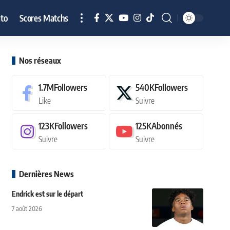
to
Scores Matchs
Nos réseaux
1.7M
Followers
540K
Followers
Like
Suivre
123K
Followers
125K
Abonnés
Suivre
Suivre
Dernières News
Endrick est sur le départ
7 août 2026