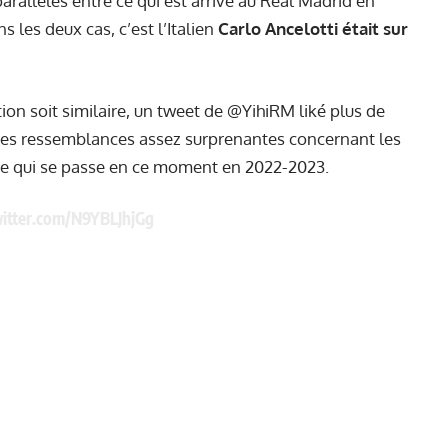
allèles entre ce qui est arrivé au Real Madrid en
ns les deux cas, c’est l’Italien
Carlo Ancelotti était sur
tion soit similaire, un tweet de @YihiRM liké plus de
ques ressemblances assez surprenantes concernant les
t ce qui se passe en ce moment en 2022-2023.
witter.com/N9YBLJhjGg