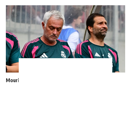
Mourinho : "J’ai vu un Real Madrid à 3 visages"