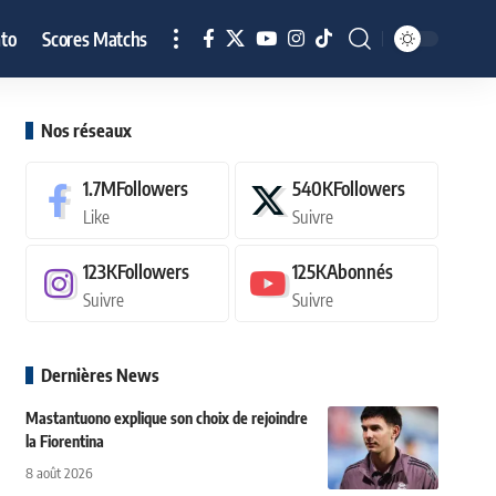
to
Scores Matchs
Nos réseaux
1.7M
Followers
540K
Followers
Like
Suivre
123K
Followers
125K
Abonnés
Suivre
Suivre
Dernières News
Mastantuono explique son choix de rejoindre
la Fiorentina
8 août 2026