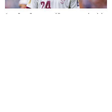
Cucurella explique pourquoi il ne se coupera jamais les
cheveux
Endrick est sur le départ