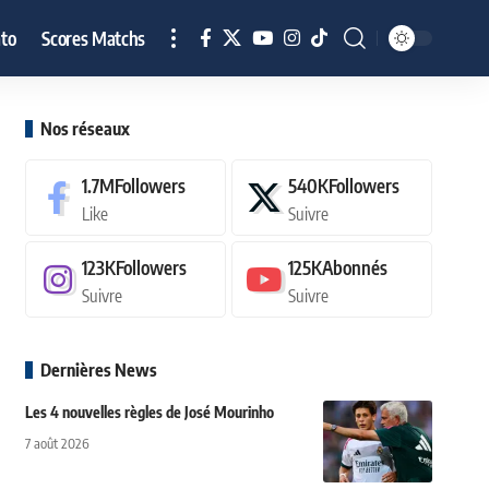
to
Scores Matchs
Nos réseaux
1.7M
Followers
540K
Followers
Like
Suivre
123K
Followers
125K
Abonnés
Suivre
Suivre
Dernières News
Les 4 nouvelles règles de José Mourinho
7 août 2026