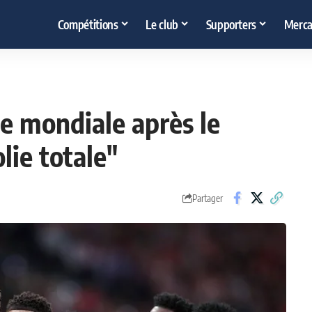
Compétitions
Le club
Supporters
Merca
se mondiale après le
lie totale"
Partager