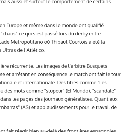
, mais aussi et surtout le comportement de certains
ux en Europe et même dans le monde ont qualifié
“chaos” ce qui s’est passé lors du derby entre
stade Metropolitano où Thibaut Courtois a été la
 Ultras de l’Atlético.
ière récurrente. Les images de l’arbitre Busquets
se et arrêtant en conséquence le match ont fait le tour
ationale et internationale. Des titres comme "Les
ou des mots comme "stupeur" (El Mundo), "scandale"
t dans les pages des journaux généralistes. Quant aux
"embarras" (AS) et applaudissements pour le travail de
 ont fait réagir bien au-delà des frontières espagnoles.