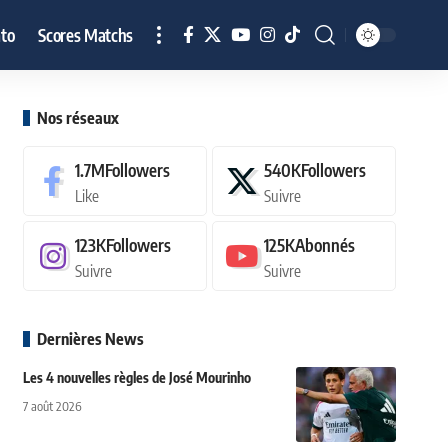
to
Scores Matchs
Nos réseaux
1.7M
Followers
540K
Followers
Like
Suivre
123K
Followers
125K
Abonnés
Suivre
Suivre
Dernières News
Les 4 nouvelles règles de José Mourinho
7 août 2026