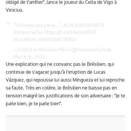
obligé de t'arrêter", lance le joueur du Celta de Vigo à
Vinicius.
"Te tengo que parar...".
#LALIGAEASPORTS
#DeportePlus
https://t.co/9dwSsDlXbT
pic.twitter.com/WQuETN35v1
— Fútbol en Movistar Plus+ (@MovistarFutbol)
March 10, 2024
Une explication qui ne convainc pas le Brésilien, qui
continue de s'agacer jusqu'à l'irruption de Lucas
Vázquez, qui repousse lui aussi Mingueza et lui reproche
sa faute. Très en colère, le Brésilien ne baisse pas en
tension malgré les justifications de son adversaire : "Je te
parle bien, je te parle bien".