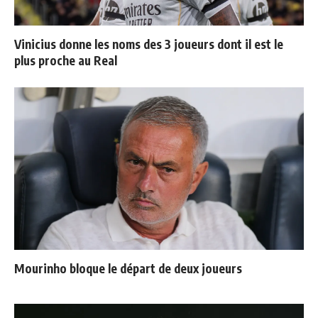
Vinicius donne les noms des 3 joueurs dont il est le
plus proche au Real
Mourinho bloque le départ de deux joueurs