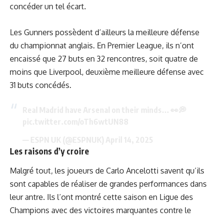
concéder un tel écart.
Les Gunners possèdent d’ailleurs la meilleure défense
du championnat anglais. En Premier League, ils n’ont
encaissé que 27 buts en 32 rencontres, soit quatre de
moins que Liverpool, deuxième meilleure défense avec
31 buts concédés.
Real Madrid have Arsenal on their minds... 👀💭
pic.twitter.com/oTh6wtUN88
— ESPN UK (@ESPNUK)
April 14, 2025
Les raisons d’y croire
Malgré tout, les joueurs de Carlo Ancelotti savent qu’ils
sont capables de réaliser de grandes performances dans
leur antre. Ils l’ont montré cette saison en Ligue des
Champions avec des victoires marquantes contre le