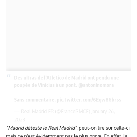
Des ultras de l’Atletico de Madrid ont pendu une
poupée de Vinicius à un pont.
@antoninomora
Sans commentaire.
pic.twitter.com/6Eqw86brss
— Real Madrid FR (@FranceRMCF)
January 26,
2023
"Madrid déteste le Real Madrid"
, peut-on lire sur celle-ci
mais ce n'est évidemment pas le plus grave. En effet, la