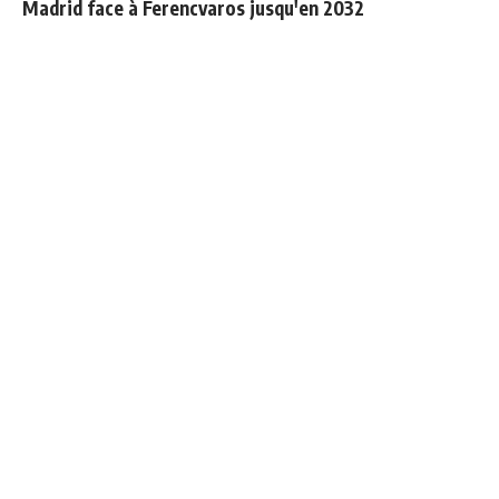
Madrid face à Ferencvaros
jusqu'en 2032
Vinicius Junior : les 10M€
Retournement de situation
de la discorde
dans le feuilleton Vinicius
Junior