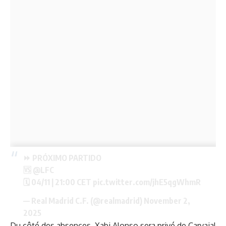
⏩ PRÓXIMO PARTIDO
🆚
@LFC
🗓️ 04/11 | 21:00 CET
pic.twitter.com/jhE5qgWhmR
— Real Madrid C.F. (@realmadrid)
November 2,
2025
Du côté des absences, Xabi Alonso sera privé de Carvajal