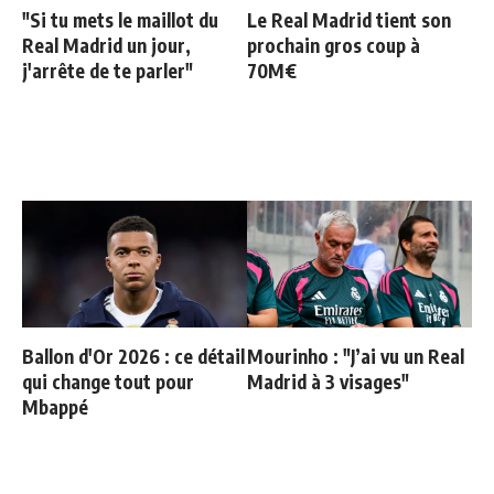
"Si tu mets le maillot du
Le Real Madrid tient son
Real Madrid un jour,
prochain gros coup à
j'arrête de te parler"
70M€
Ballon d'Or 2026 : ce détail
Mourinho : "J’ai vu un Real
qui change tout pour
Madrid à 3 visages"
Mbappé