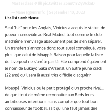
Masterclass 🤌🏾
pic.twitter.com/t1YZyWcknD
— Mane (@ymrmfc_)
September 10, 2023
Une liste ambitieuse
Seul "hic" pour les Anglais, Vinicius a acquis le statut de
joueur inamovible au Real Madrid, tout comme le club
madrilène n’envisage absolument pas de s’en séparer.
Un transfert s’annonce donc tout aussi compliqué, voire
plus, que celui de Mbappé. Raison pour laquelle la liste
de Liverpool ne s’arrête pas là. Elle comprend également
le nom de Bukayo Saka d'Arsenal, un autre jeune crack
(22 ans) qu'il sera là aussi très difficile d’acquérir.
Mbappé, Vinicius ou le petit protégé d’un proche rival…
de quoi tout de même reconnaitre aux Reds leurs
ambitieuses intentions, sans compter que tout bon
connaisseur de football sait qu’il ne faut jamais dire