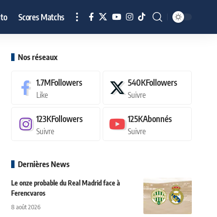
to
Scores Matchs
Nos réseaux
1.7M
Followers
540K
Followers
Like
Suivre
123K
Followers
125K
Abonnés
Suivre
Suivre
Dernières News
Le onze probable du Real Madrid face à
Ferencvaros
8 août 2026