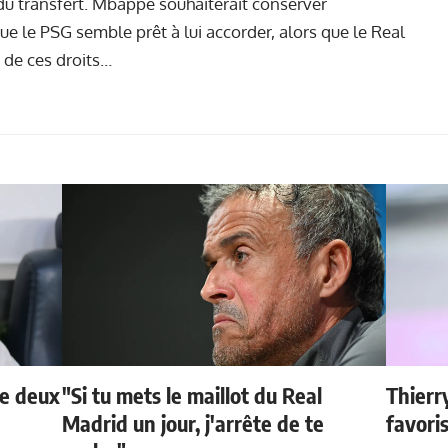
r du transfert. Mbappé souhaiterait conserver
que le PSG semble prêt à lui accorder, alors que le Real
 de ces droits…
de deux
"Si tu mets le maillot du Real
Thierr
Madrid un jour, j'arrête de te
favori