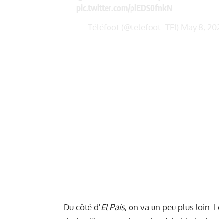
pic.twitter.com/plEDS0fnkN
— Téléfoot (@telefoot_TF1)
May 8, 20
Du côté d'
El Pais
, on va un peu plus loin. 