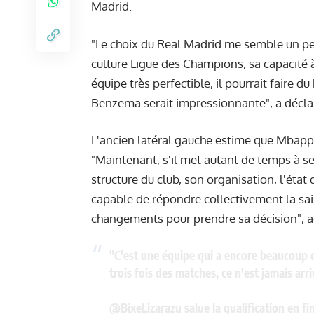
Madrid.
"Le choix du Real Madrid me semble un peu 
culture Ligue des Champions, sa capacité à 
équipe très perfectible, il pourrait faire d
Benzema serait impressionnante", a décla
L'ancien latéral gauche estime que Mbappé
"Maintenant, s'il met autant de temps à se 
structure du club, son organisation, l'état 
capable de répondre collectivement la sai
changements pour prendre sa décision", a-t
"C'est une équipe qui a encore beaucoup d
trois fois des matches, ce n'est jamais ar
@BixeLizarazu
salue la qualification en fi