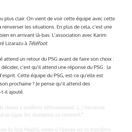
plus clair. On vient de voir cette équipe avec cette
renverser les situations. En plus de cela, c'est une
u bien en arrivant là-bas. L'association avec Karim
ré Lizarazu à
Téléfoot
.
 attend un retour du PSG avant de faire son choix :
décider, c'est qu'il attend une réponse du PSG : la
d'esprit. Cette équipe du PSG, est-ce qu'elle est
son prochaine ? Je pense qu'il attend des
-il ajouté.
e choses à améliorer défensivement. (...) Renverser
rivé en Ligue des champions ou rarement."
nale du Real Madrid, même si l'équipe est en transition.