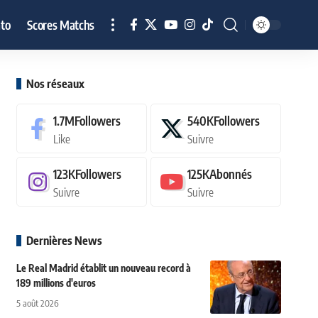
to
Scores Matchs
Nos réseaux
1.7M
Followers
540K
Followers
Like
Suivre
123K
Followers
125K
Abonnés
Suivre
Suivre
Dernières News
Le Real Madrid établit un nouveau record à
189 millions d'euros
5 août 2026