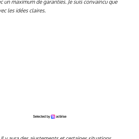
vec un maximum de garanties. Je suis convaincu que
c les idées claires.
 Il y aura des ajustements et certaines situations