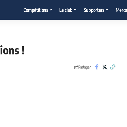
Compétitions
Le club
Supporters
Merca
ions !
Partager