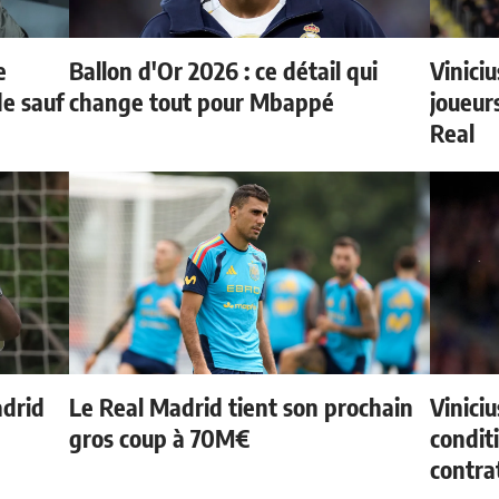
e
Ballon d'Or 2026 : ce détail qui
Vinici
de sauf
change tout pour Mbappé
joueurs
Real
adrid
Le Real Madrid tient son prochain
Vinici
gros coup à 70M€
condit
contra