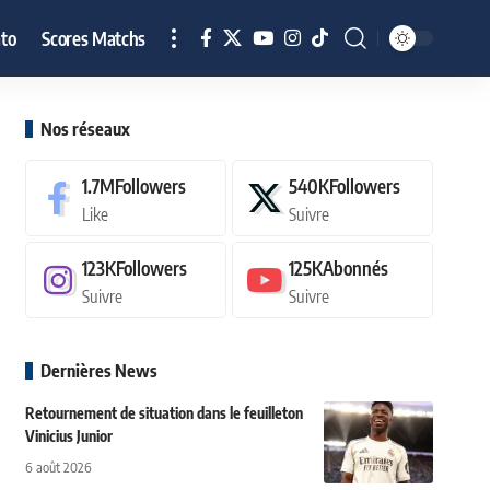
to
Scores Matchs
Nos réseaux
1.7M
Followers
540K
Followers
Like
Suivre
123K
Followers
125K
Abonnés
Suivre
Suivre
Dernières News
Retournement de situation dans le feuilleton
Vinicius Junior
6 août 2026